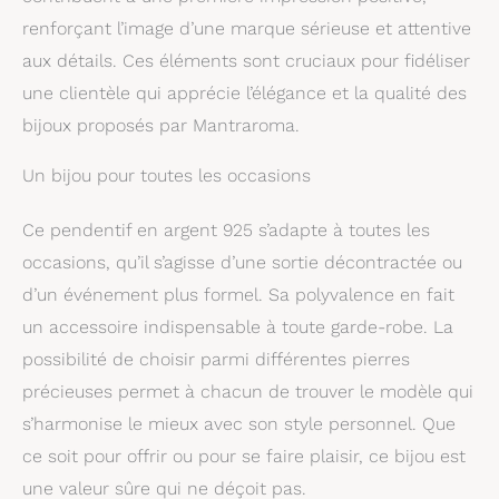
un merveilleux cadeau
pour une femme qui
renforçant l’image d’une marque sérieuse et attentive
apprécie la beauté et le
aux détails. Ces éléments sont cruciaux pour fidéliser
naturel.
Longueur
une clientèle qui apprécie l’élégance et la qualité des
réglable :
Grâce à
une technique de
bijoux proposés par Mantraroma.
nouage inhabituelle sur
le ruban de coton, vous
Un bijou pour toutes les occasions
pouvez ajuster la
longueur de la chaîne.
Ce pendentif en argent 925 s’adapte à toutes les
Du très court au cou au
long pendant, tout est
occasions, qu’il s’agisse d’une sortie décontractée ou
possible.
d’un événement plus formel. Sa polyvalence en fait
un accessoire indispensable à toute garde-robe. La
possibilité de choisir parmi différentes pierres
précieuses permet à chacun de trouver le modèle qui
s’harmonise le mieux avec son style personnel. Que
ce soit pour offrir ou pour se faire plaisir, ce bijou est
une valeur sûre qui ne déçoit pas.