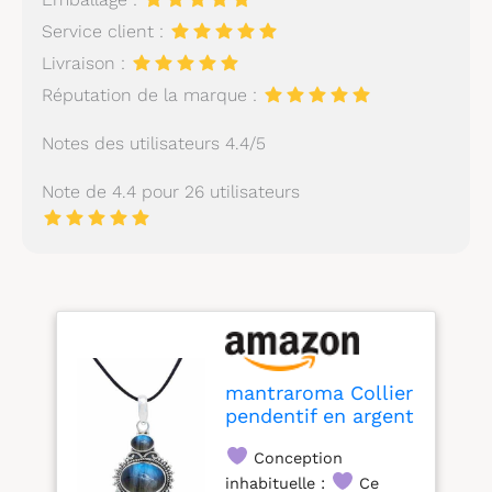
Service client :
Livraison :
Réputation de la marque :
Notes des utilisateurs 4.4/5
Note de 4.4 pour 26 utilisateurs
mantraroma Collier
pendentif en argent
925 avec pendentif
Conception
en pierre précieuse
labradorite verte et
inhabituelle :
Ce