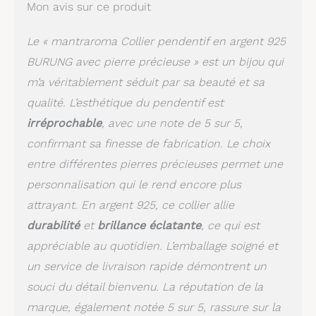
Mon avis sur ce produit
la main à partir d'argent
sterling 925 massif et
d'une pierre précieuse
Le « mantraroma Collier pendentif en argent 925
labradorite, le pendentif
BURUNG avec pierre précieuse » est un bijou qui
est particulièrement
m’a véritablement séduit par sa beauté et sa
robuste et de haute
qualité
Cadeau
qualité. L’esthétique du pendentif est
unique :
Que ce soit
irréprochable
, avec une note de 5 sur 5,
pour une occasion
confirmant sa finesse de fabrication. Le choix
spéciale ou simplement
parce que, ce collier est
entre différentes pierres précieuses permet une
un merveilleux cadeau
personnalisation qui le rend encore plus
pour une femme qui
apprécie la beauté et le
attrayant. En argent 925, ce collier allie
naturel.
Longueur
durabilité
et
brillance éclatante
, ce qui est
réglable :
Grâce à
appréciable au quotidien. L’emballage soigné et
une technique de
nouage inhabituelle sur
un service de livraison rapide démontrent un
le ruban de coton, vous
souci du détail bienvenu. La réputation de la
pouvez ajuster la
marque, également notée 5 sur 5, rassure sur la
longueur de la chaîne.