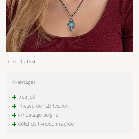
Bilan du test
Avantages
+
très joli
+
finesse de fabrication
+
emballage soigné
+
délai de livraison rapide