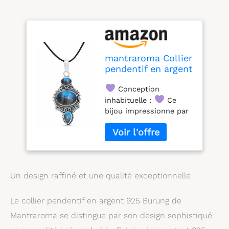
mantraroma Collier
pendentif en argent
925 avec pendentif
Conception
en pierre précieuse
labradorite verte et
inhabituelle :
Ce
bleue pour femme
bijou impressionne par
(MAH-076-05)
son design
extraordinaire composé
de pierres précieuses
en forme de larme et de
labradorite ovale,
Un design raffiné et une qualité exceptionnelle
encadrées de
décorations détaillées.
Le pendentif a une taille
Le collier pendentif en argent 925 Burung de
de 20 x 45 mm
Mantraroma se distingue par son design sophistiqué
Labradorite naturelle :