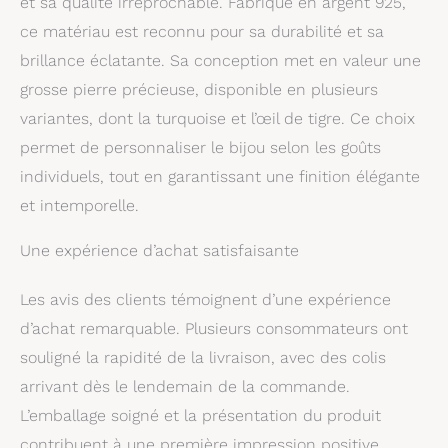
et sa qualité irréprochable. Fabriqué en argent 925,
La pierre précieuse
scintillante bleue à
ce matériau est reconnu pour sa durabilité et sa
verte est une
brillance éclatante. Sa conception met en valeur une
labradorite, et les
nuances de couleurs et
grosse pierre précieuse, disponible en plusieurs
inclusions uniques
variantes, dont la turquoise et l’œil de tigre. Ce choix
rendent chaque
permet de personnaliser le bijou selon les goûts
pendentif unique.
Matériau de haute
individuels, tout en garantissant une finition élégante
qualité :
Fabriqué à
et intemporelle.
la main à partir d'argent
sterling 925 massif et
Une expérience d’achat satisfaisante
d'une pierre précieuse
labradorite, le pendentif
Les avis des clients témoignent d’une expérience
est particulièrement
robuste et de haute
d’achat remarquable. Plusieurs consommateurs ont
qualité
Cadeau
souligné la rapidité de la livraison, avec des colis
unique :
Que ce soit
pour une occasion
arrivant dès le lendemain de la commande.
spéciale ou simplement
L’emballage soigné et la présentation du produit
parce que, ce collier est
contribuent à une première impression positive,