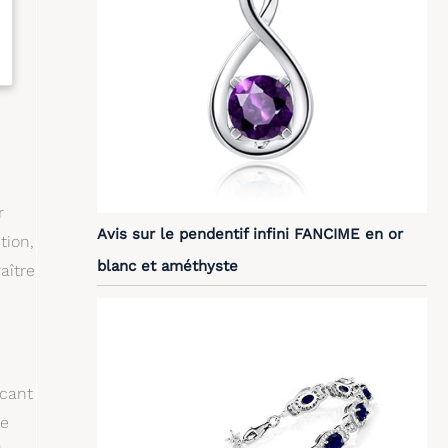
r
Avis sur le pendentif infini FANCIME en or
tion,
blanc et améthyste
aître
icant
ée