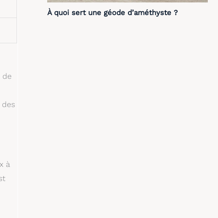
À quoi sert une géode d’améthyste ?
n de
e
s des
x à
st