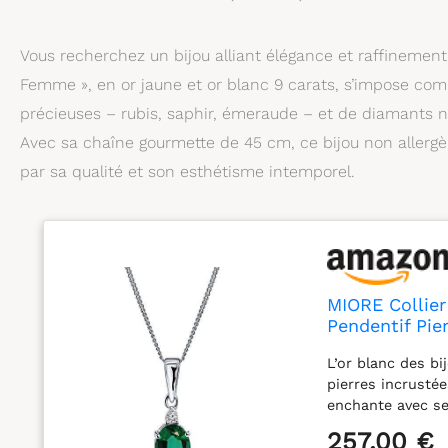
Vous recherchez un bijou alliant élégance et raffinement 
Femme », en or jaune et or blanc 9 carats, s’impose com
précieuses – rubis, saphir, émeraude – et de diamants nat
Avec sa chaîne gourmette de 45 cm, ce bijou non allergè
par sa qualité et son esthétisme intemporel.
MIORE Collier
Pendentif Pie
Chaine en Or 
L’or blanc des bi
avec Boite a 
pierres incrusté
enchante avec s
l’association pa
257,00 €
Miore sont prése