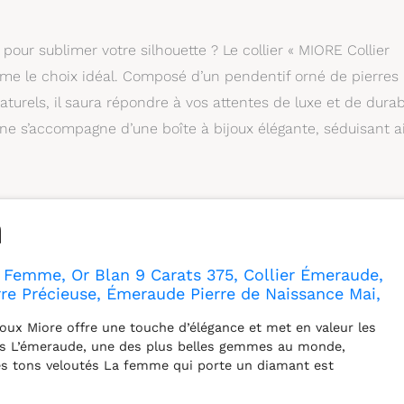
pour sublimer votre silhouette ? Le collier « MIORE Collier
me le choix idéal. Composé d’un pendentif orné de pierres
urels, il saura répondre à vos attentes de luxe et de durabi
ne s’accompagne d’une boîte à bijoux élégante, séduisant a
 Femme, Or Blan 9 Carats 375, Collier Émeraude,
rre Précieuse, Émeraude Pierre de Naissance Mai,
45 cm, Bijou Hypoallergénique, Bijoux Femme,
joux Miore offre une touche d’élégance et met en valeur les
Bijoux
es L’émeraude, une des plus belles gemmes au monde,
es tons veloutés La femme qui porte un diamant est
rfaite entre les deux plus beaux joyaux du monde Les bijoux
ntés dans un bel écrin bleu Chaque bijou Miore est livré avec