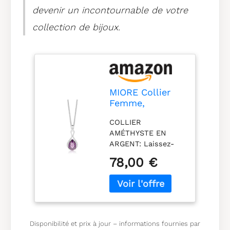
devenir un incontournable de votre
collection de bijoux.
MIORE Collier
Femme,
Pendentif Argent
COLLIER
Sterling 925,
AMÉTHYSTE EN
Améthyste 5.11ct
ARGENT: Laissez-
et Zirconia,
vous tenter par ce
Forme de Poire,
78,00 €
collier en Argent
Chaîne
Sterling. Ce collier
Gourmette, 45
est composé d'une
cm, Fermoir
fine chaîne maille
Mousqueton,
gourmette et un
Bijoux Femme
pendentif
avec Boite a
Disponibilité et prix à jour – informations fournies par
Améthyste, pierre de