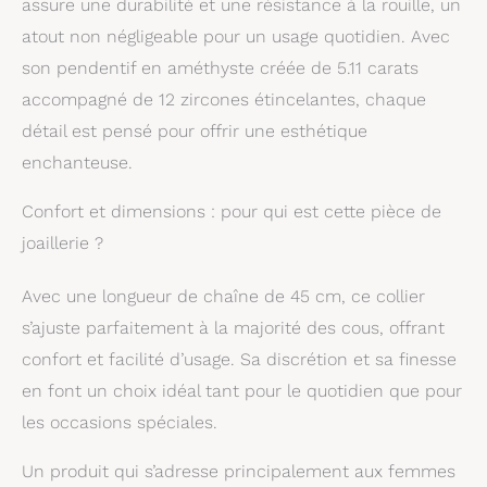
assure une durabilité et une résistance à la rouille, un
Sterling. En raison de
leur brillance et
atout non négligeable pour un usage quotidien. Avec
pureté, les bijoux en
son pendentif en améthyste créée de 5.11 carats
argent sont un
accompagné de 12 zircones étincelantes, chaque
accessoires de mode
incontournable
détail est pensé pour offrir une esthétique
BIJOUX EN ARGENT
enchanteuse.
DE HAUTE QUALITÉ :
les bijoux en argent
Confort et dimensions : pour qui est cette pièce de
sont durables
résistants et
joaillerie ?
hypoallergéniques ; Un
choix idéal pour ceux
Avec une longueur de chaîne de 45 cm, ce collier
qui cherchent des
s’ajuste parfaitement à la majorité des cous, offrant
bijoux précieux à un
prix abordable. Un
confort et facilité d’usage. Sa discrétion et sa finesse
poinçon garantie que
en font un choix idéal tant pour le quotidien que pour
le bijou est bien
composé d’argent
les occasions spéciales.
925. BIJOUX
DURABLES : Notre
Un produit qui s’adresse principalement aux femmes