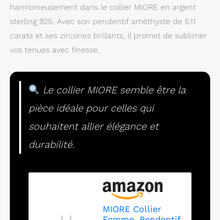
harmonieusement dans le collier MIORE en argent
sterling 925. Avec son pendentif améthyste de 5.11
carats et ses zircones brillants, il promet de sublimer
vos tenues avec finesse.
Le collier MIORE semble être la
pièce idéale pour celles qui
souhaitent allier élégance et
durabilité.
MIORE Collier
Femme, Pendentif