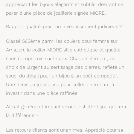
collection de bijoux
appréciant les bijoux élégants et subtils, désirant se
pour femmes est fait
parer d’une pièce de joaillerie signée MIORE.
de matériaux de haute
qualité, doux pour la
peau et
Rapport qualité-prix : un investissement judicieux ?
soigneusement
emballé. Les diamants
Classé 565ème parmi les colliers pour femme sur
sont authentiques et
Amazon, le collier MIORE allie esthétique et qualité
les pierres précieuses
correspondent
sans compromis sur le prix. Chaque élément, du
parfaitement à la
choix de l’argent au sertissage des pierres, reflète un
description. BIJOUX À
souci du détail pour un bijou à un coût compétitif.
OFFRIR: Les bijoux
Miore sont livrés dans
Une décision judicieuse pour celles cherchant à
une jolie boîte Cadeau
investir dans une pièce raffinée.
accompagnés d'un
certificat
Attrait général et impact visuel : est-il le bijou qui fera
d'authenticité. Cadeau
idéal pour
la différence ?
l'anniversaire, la Saint-
Valentin, Noël, remise
Les retours clients sont unanimes. Apprécié pour sa
de diplôme, le