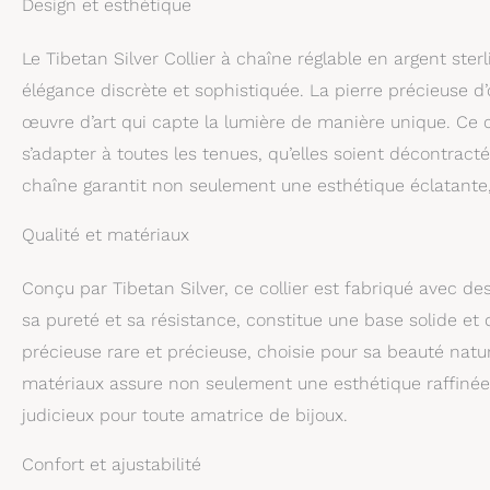
Design et esthétique
une élégante boît
mariage ou toute 
Le Tibetan Silver Collier à chaîne réglable en argent ster
élégance discrète et sophistiquée. La pierre précieuse d’o
œuvre d’art qui capte la lumière de manière unique. Ce c
s’adapter à toutes les tenues, qu’elles soient décontracté
chaîne garantit non seulement une esthétique éclatante,
Qualité et matériaux
Conçu par Tibetan Silver, ce collier est fabriqué avec de
sa pureté et sa résistance, constitue une base solide et d
précieuse rare et précieuse, choisie pour sa beauté natu
matériaux assure non seulement une esthétique raffinée 
judicieux pour toute amatrice de bijoux.
Confort et ajustabilité