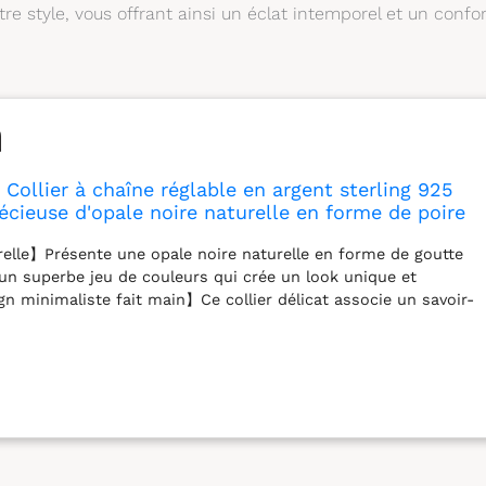
re style, vous offrant ainsi un éclat intemporel et un confor
 Collier à chaîne réglable en argent sterling 925
récieuse d'opale noire naturelle en forme de poire
 pour femmes
relle】Présente une opale noire naturelle en forme de goutte
 un superbe jeu de couleurs qui crée un look unique et
gn minimaliste fait main】Ce collier délicat associe un savoir-
 un style moderne et épuré, idéal à superposer ou à porter
aille et ajustement】Cette chaîne légère (4 grammes) présente
geur de 2 mm et un élégant pendentif en pierre précieuse
mm. Conçue pour la polyvalence, elle est dotée d’une chaîne
 cm, permettant d’ajuster la longueur de 40 à 46 cm. 【Style
it pour un usage décontracté ou formel, apportant une
stication à toute tenue. 【Cadeau attentionné】Cadeau pour
iment les bijoux en pierres précieuses uniques. Livré dans