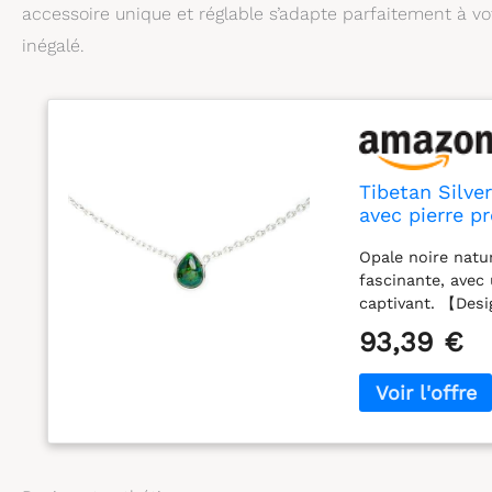
accessoire unique et réglable s’adapte parfaitement à vot
inégalé.
Tibetan Silver
avec pierre p
bijou collier
Opale noire natu
fascinante, avec
captivant. 【Desi
faire artisanal à
93,39 €
seul. 【Détails t
une délicate lar
mesurant 7 x 10 
d’extension de 5
polyvalent】Parfa
touche de sophi
les femmes qui a