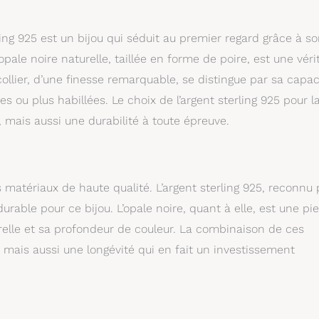
e à bijoux, parfait pour les anniversaires, les anniversaires de
célébration d’élégance et d’individualité.
ling 925 est un bijou qui séduit au premier regard grâce à s
pale noire naturelle, taillée en forme de poire, est une véri
ollier, d’une finesse remarquable, se distingue par sa capac
es ou plus habillées. Le choix de l’argent sterling 925 pour l
 mais aussi une durabilité à toute épreuve.
s matériaux de haute qualité. L’argent sterling 925, reconnu
urable pour ce bijou. L’opale noire, quant à elle, est une pie
relle et sa profondeur de couleur. La combinaison de ces
mais aussi une longévité qui en fait un investissement