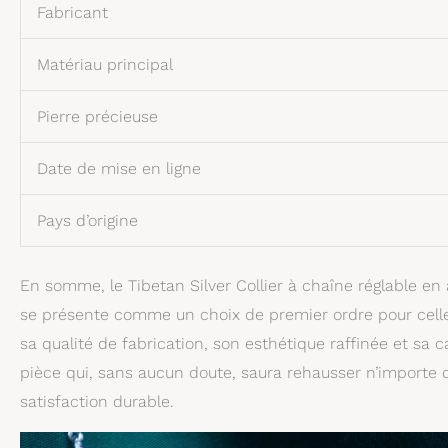
Fabricant
Matériau principal
Pierre précieuse
Date de mise en ligne
Pays d’origine
En somme, le Tibetan Silver Collier à chaîne réglable en 
se présente comme un choix de premier ordre pour celles
sa qualité de fabrication, son esthétique raffinée et sa c
pièce qui, sans aucun doute, saura rehausser n’importe 
satisfaction durable.