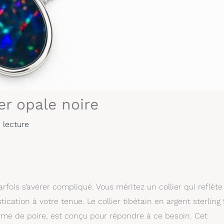
ver opale noire
 lecture
arfois s’avérer compliqué. Vous méritez un collier qui reflète
cation à votre tenue. Le collier tibétain en argent sterling 
orme de poire, est conçu pour répondre à ce besoin. Cet