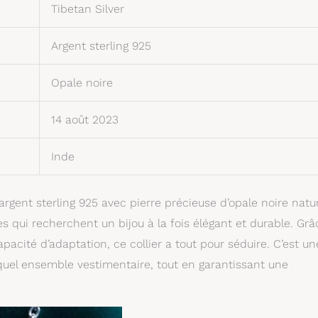
Tibetan Silver
Argent sterling 925
Opale noire
14 août 2023
Inde
argent sterling 925 avec pierre précieuse d’opale noire natur
 qui recherchent un bijou à la fois élégant et durable. Grâ
apacité d’adaptation, ce collier a tout pour séduire. C’est un
quel ensemble vestimentaire, tout en garantissant une