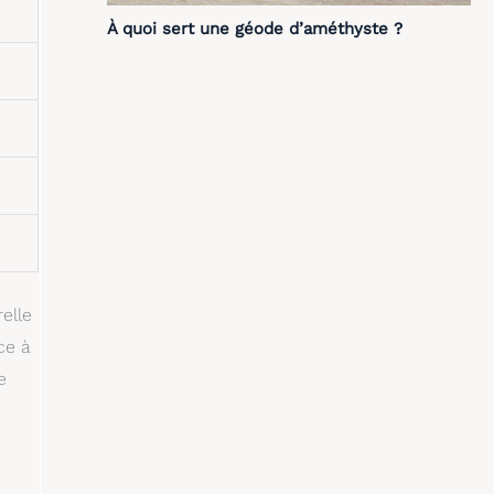
À quoi sert une géode d’améthyste ?
elle
ce à
e