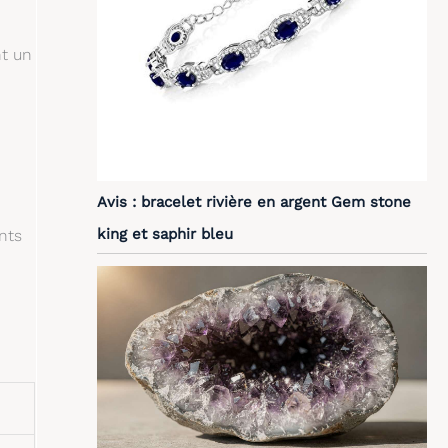
nt un
Avis : bracelet rivière en argent Gem stone
king et saphir bleu
nts