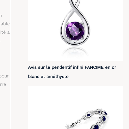
on
table
ité à
a
Avis sur le pendentif infini FANCIME en or
 pour
blanc et améthyste
rre