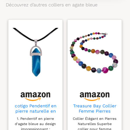
boîte à bijoux
Découvrez d’autres colliers en agate bleue
Longueur parfaite et
belle couleur, ce
collier de Treasure
Bay saura ajouter
une touche
étonnante à
n'importe quelle
tenue. Portez-le,
aimez-le, chérie.
Convient pour
toutes les occasions
et est un cadeau
parfait pour un
anniversaire, Noël, la
fête des mères, un
cadeau pour elle et
cotigo Pendentif en
Treasure Bay Collier
un cadeau pour les
pierre naturelle en
Femme Pierres
filles.
forme de pointe
Naturelles 6–12mm
1. Pendentif en pierre
Collier Élégant en Pierres
avec corde en fil
– Collier Perles
d'agate bleue au design
Naturelles Superbe
ciré noir de 45 cm,
Agate Multicolore
impressionnant :
collier pour femme