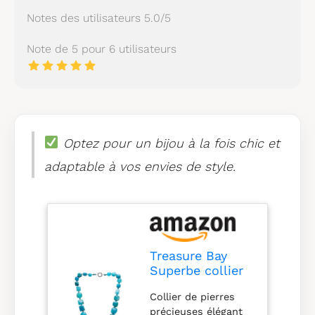
Notes des utilisateurs 5.0/5
Note de 5 pour 6 utilisateurs
Optez pour un bijou à la fois chic et
adaptable à vos envies de style.
Treasure Bay
Superbe collier
en pierres
Collier de pierres
précieuses
précieuses élégant
naturelles pour