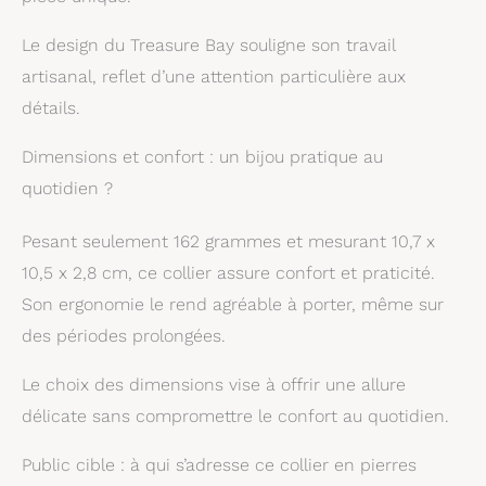
un cadeau parfait
pour un anniversaire,
Le design du Treasure Bay souligne son travail
Noël, la fête des
mères, un cadeau
artisanal, reflet d’une attention particulière aux
pour elle et un cadeau
détails.
pour les filles.
Dimensions et confort : un bijou pratique au
quotidien ?
Pesant seulement 162 grammes et mesurant 10,7 x
10,5 x 2,8 cm, ce collier assure confort et praticité.
Son ergonomie le rend agréable à porter, même sur
des périodes prolongées.
Le choix des dimensions vise à offrir une allure
délicate sans compromettre le confort au quotidien.
Public cible : à qui s’adresse ce collier en pierres