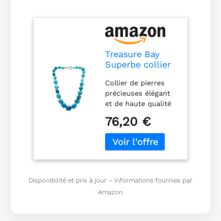
Treasure Bay
Superbe collier
en pierres
Collier de pierres
précieuses
précieuses élégant
naturelles pour
et de haute qualité
femme,
pour femme
différentes
76,20 €
Fabriqué à partir de
pierres
perles en pierre
précieuses et
naturelle de 10 x 12
couleurs
mm-17 x 25 mm.
disponibles
Chaque perle est
(agate bleue)
séparée et nouée
Disponibilité et prix à jour – informations fournies par
avec des nœuds
Amazon
Longueur du collier :
48 cm. Présenté
dans une magnifique