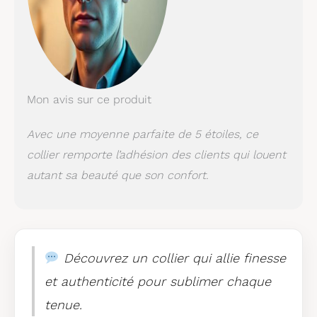
aimez-le, chérie.
Convient pour
toutes les occasions
et est un cadeau
parfait pour un
anniversaire, Noël, la
fête des mères, un
Mon avis sur ce produit
cadeau pour elle et
un cadeau pour les
Avec une moyenne parfaite de 5 étoiles, ce
filles.
collier remporte l’adhésion des clients qui louent
autant sa beauté que son confort.
Découvrez un collier qui allie finesse
et authenticité pour sublimer chaque
tenue.