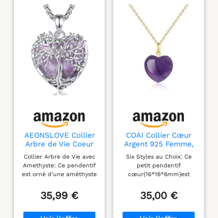
AEONSLOVE Collier
COAI Collier Cœur
Arbre de Vie Coeur
Argent 925 Femme,
Pendentif Amethyste
Pendentif Pierre
Collier Arbre de Vie avec
Six Styles au Choix: Ce
Pierre Naturelle
Naturelle, Collier
Amethyste: Ce pendentif
petit pendentif
Pendentif Arbre de
Améthyste Femme
est orné d'une améthyste
cœur(16*16*6mm)est
Vie Femme Collier
en forme de cœur,
taillé dans une pierre
en Cristal de
réputée pour ses
naturelle soigneusement
35,99 €
35,00 €
Guérison Bijoux en
propriétés apaisantes et
sélectionnée. Ce collier
Améthyste Cadeau
spirituelles. Elle est
pierre naturelle femme
Fete des Meres