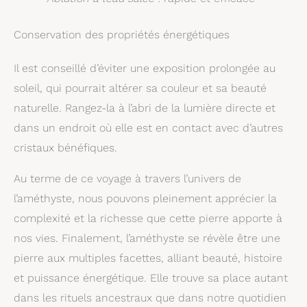
un trèfle en acier
inoxydable, ce bracelet
Conservation des propriétés énergétiques
unique est une
exclusivité de TILOVE.
UNE IDÉE CADEAU
Il est conseillé d’éviter une exposition prolongée au
EXCELLENTE : Que ce soit
soleil, qui pourrait altérer sa couleur et sa beauté
pour vous-même ou pour
un être cher, ce bracelet
naturelle. Rangez-la à l’abri de la lumière directe et
en quartz rose, livré dans
un élégant pochon
dans un endroit où elle est en contact avec d’autres
cadeau, est accompagné
cristaux bénéfiques.
d'une carte explicative
sur les bienfaits de cette
pierre naturelle. Offrez-le
Au terme de ce voyage à travers l’univers de
à l'occasion d'un
l’améthyste, nous pouvons pleinement apprécier la
anniversaire, de Noël, de
la Saint-Valentin, d'un
complexité et la richesse que cette pierre apporte à
mariage, de la fête des
nos vies. Finalement, l’améthyste se révèle être une
mères, d'Octobre Rose ou
de toute autre
pierre aux multiples facettes, alliant beauté, histoire
célébration, pour offrir
un cadeau empreint de
et puissance énergétique. Elle trouve sa place autant
sens et de bienveillance.
dans les rituels ancestraux que dans notre quotidien
🏳 L’ENGAGEMENT