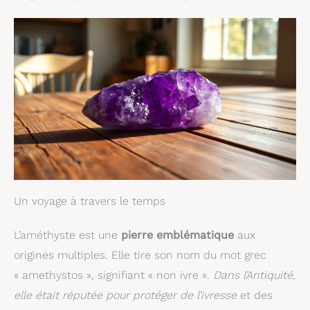
Un voyage à travers le temps
L’améthyste est une
pierre emblématique
aux
origines multiples. Elle tire son nom du mot grec
« amethystos », signifiant « non ivre ».
Dans l’Antiquité,
elle était réputée pour protéger de l’ivresse
et des